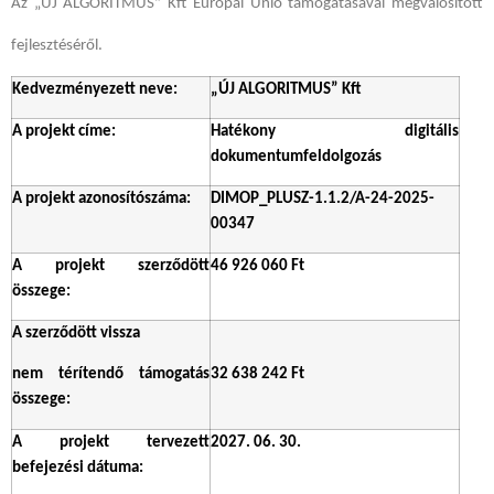
Az „ÚJ ALGORITMUS” Kft Európai Unió támogatásával megvalósított
fejlesztéséről.
Kedvezményezett neve:
„ÚJ ALGORITMUS” Kft
A projekt címe:
Hatékony digitális
dokumentumfeldolgozás
A projekt azonosítószáma:
DIMOP_PLUSZ-1.1.2/A-24-2025-
00347
A projekt szerződött
46 926 060
Ft
összege:
A szerződött vissza
nem térítendő támogatás
32 638 242 Ft
összege:
A projekt tervezett
2027. 06. 30.
befejezési dátuma: