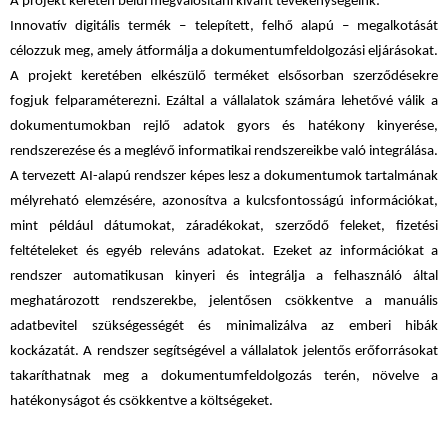
A projekt keretén belül megvalósítani kívánt tevékenységeink:
Innovatív digitális termék – telepített, felhő alapú – megalkotását
célozzuk meg, amely átformálja a dokumentumfeldolgozási eljárásokat.
A projekt keretében elkészülő terméket elsősorban szerződésekre
fogjuk felparaméterezni. Ezáltal a vállalatok számára lehetővé válik a
dokumentumokban rejlő adatok gyors és hatékony kinyerése,
rendszerezése és a meglévő informatikai rendszereikbe való integrálása.
A tervezett AI-alapú rendszer képes lesz a dokumentumok tartalmának
mélyreható elemzésére, azonosítva a kulcsfontosságú információkat,
mint például dátumokat, záradékokat, szerződő feleket, fizetési
feltételeket és egyéb releváns adatokat. Ezeket az információkat a
rendszer automatikusan kinyeri és integrálja a felhasználó által
meghatározott rendszerekbe, jelentősen csökkentve a manuális
adatbevitel szükségességét és minimalizálva az emberi hibák
kockázatát. A rendszer segítségével a vállalatok jelentős erőforrásokat
takaríthatnak meg a dokumentumfeldolgozás terén, növelve a
hatékonyságot és csökkentve a költségeket.