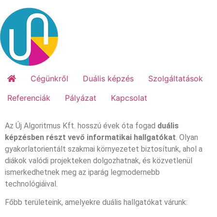
Cégünkről
Duális képzés
Szolgáltatások
Referenciák
Pályázat
Kapcsolat
Az Új Algoritmus Kft. hosszú évek óta fogad
duális
képzésben részt vevő informatikai hallgatókat
. Olyan
gyakorlatorientált szakmai környezetet biztosítunk, ahol a
diákok valódi projekteken dolgozhatnak, és közvetlenül
ismerkedhetnek meg az iparág legmodernebb
technológiáival.
Főbb területeink, amelyekre duális hallgatókat várunk: