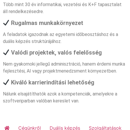
Több mint 30 év informatikai, vezetési és K+F tapasztalat
áll rendelkezésedre.
Rugalmas munkakörnyezet
A feladatok igazodnak az egyetemi időbeosztáshoz és a
duális képzés struktúrájához.
Valódi projektek, valós felelősség
Nem gyakornoki jellegű adminisztráció, hanem érdemi munka
fejlesztési, AI vagy projektmenedzsment környezetben.
Kiváló karrierindítási lehetőség
Nálunk elsajátíthatók azok a kompetenciák, amelyekre a
szoftveriparban valóban kereslet van.
Cégünkről
Duális képzés
Szolgáltatások